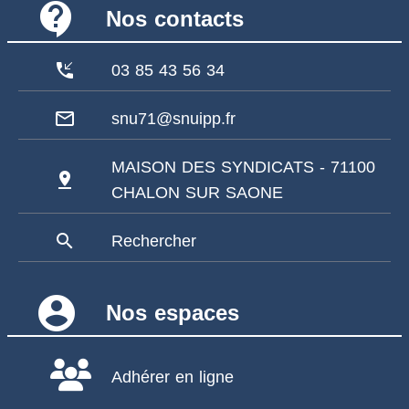
contact_support
Nos contacts
phone_callback
03 85 43 56 34
mail_outline
snu71@snuipp.fr
MAISON DES SYNDICATS - 71100
pin_drop
CHALON SUR SAONE
search
Rechercher
account_circle
Nos espaces
Adhérer en ligne