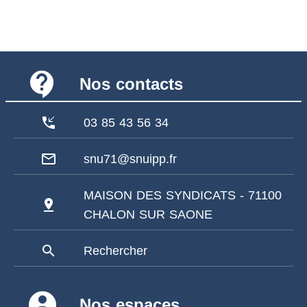
contact_support
Nos contacts
phone_callback
03 85 43 56 34
mail_outline
snu71@snuipp.fr
MAISON DES SYNDICATS - 71100
pin_drop
CHALON SUR SAONE
search
Rechercher
account_circle
Nos espaces